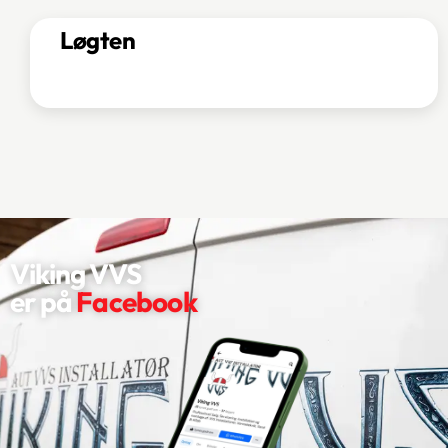
Løgten
Viking VVS
er ​på
Facebook