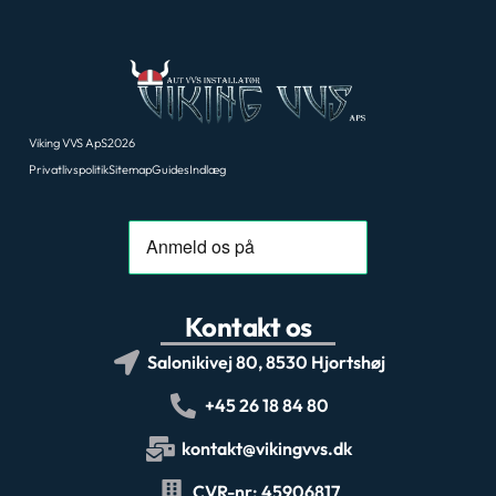
Viking VVS ApS
2026
Privatlivspolitik
Sitemap
Guides
Indlæg
Kontakt os
Salonikivej 80, 8530 Hjortshøj
+45 26 18 84 80
kontakt@vikingvvs.dk
CVR-nr: 45906817