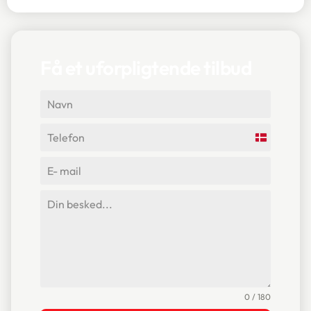
Få et uforpligtende tilbud
Denmark
+45
0 / 180