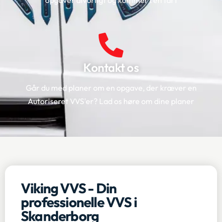
Kontakt os
Går du med planer om en opgave, der kræver en
Autoriseret VVS'er? Lad os høre om dine planer
Viking VVS - Din
professionelle VVS i
Skanderborg