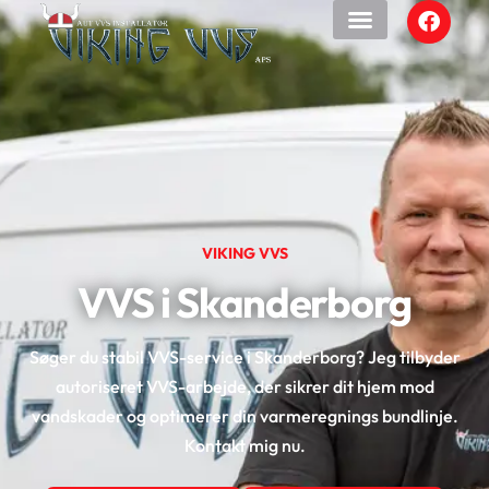
VIKING VVS
VVS i Skanderborg
Søger du stabil VVS-service i Skanderborg? Jeg tilbyder
autoriseret VVS-arbejde, der sikrer dit hjem mod
vandskader og optimerer din varmeregnings bundlinje.
Kontakt mig nu.