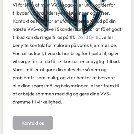
Vi forstår, at hver VVS-opgave er unik, og derfor
tilbyder vi skræddersyede løsninger og priser.
Kontakt os i dag for et uforpligtende tilbud på din
næste VVS-opgave i Skanderborg. For at få et godt
tilbud kan du ringe til os på tlf.:
26 18 84 80
, eller
benytte kontaktformularen på vores hjemmeside.
Fortæl os kort, hvad du har brug for hjælp til, og vi
vil sørge for, at du får et konkurrencedygtigt tilbud.
Vores mål er at gøre din oplevelse så nem og
problemfri som mulig, og vi er her for at besvare
alle dine spørgsmål og bekymringer. Vi ser frem til
at arbejde sammen med dig og gøre dine VVS-
drømme til virkelighed.
Kontakt os