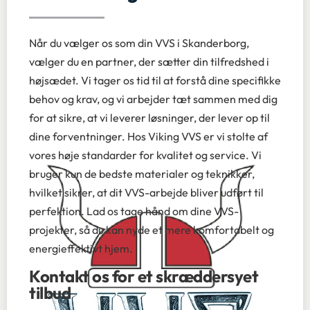
Når du vælger os som din VVS i Skanderborg,
vælger du en partner, der sætter din tilfredshed i
højsædet. Vi tager os tid til at forstå dine specifikke
behov og krav, og vi arbejder tæt sammen med dig
for at sikre, at vi leverer løsninger, der lever op til
dine forventninger. Hos Viking VVS er vi stolte af
vores høje standarder for kvalitet og service. Vi
bruger kun de bedste materialer og teknikker,
hvilket sikrer, at dit VVS-arbejde bliver udført til
perfektion. Lad os tage hånd om dine VVS-
projekter, så du kan nyde et mere komfortabelt og
energieffektivt hjem.
Kontakt os for et skræddersyet
tilbud