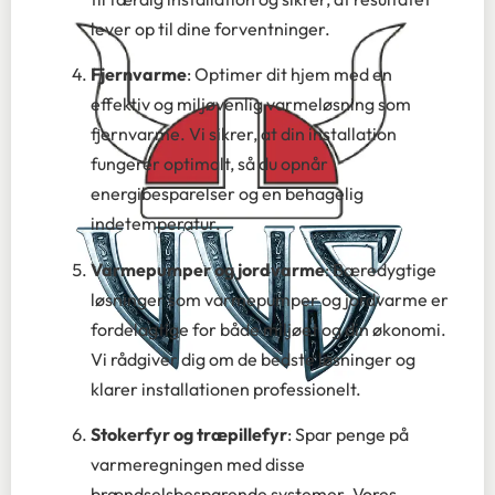
lever op til dine forventninger.
Fjernvarme
: Optimer dit hjem med en
effektiv og miljøvenlig varmeløsning som
fjernvarme. Vi sikrer, at din installation
fungerer optimalt, så du opnår
energibesparelser og en behagelig
indetemperatur.
Varmepumper og jordvarme
: Bæredygtige
løsninger som varmepumper og jordvarme er
fordelagtige for både miljøet og din økonomi.
Vi rådgiver dig om de bedste løsninger og
klarer installationen professionelt.
Stokerfyr og træpillefyr
: Spar penge på
varmeregningen med disse
brændselsbesparende systemer. Vores