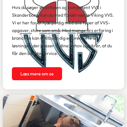
Hvis du søger en erfaren og kompetent VVS i
Skanderborg, kan du med fordel vælge Viking VVS.
Vi er her for at hjælpe dig med alle typer af VVS-
opgaver, store som små. Med mange års erfaring i
branchen kan vi tilbyde dig en bred vifte af
løsninger, der passer til dine behov og sikrer, at du
får den bedste service.
Læs mere om os