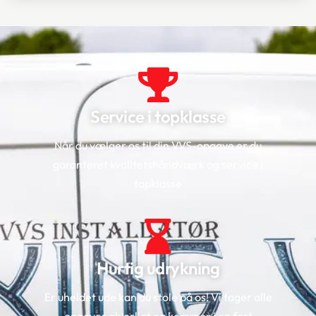
Service i topklasse
Når du vælger os til din VVS-opgave er du
garanteret kvalitetshåndværk og service i
topklasse
Hurtig udrykning
Er uheldet ude kan du stole på os! Vi tager alle
opgaver alvorligt og kommer i en fart