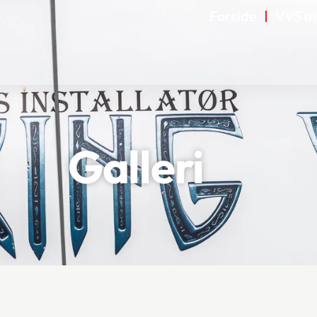
Forside
VVS a
Galleri