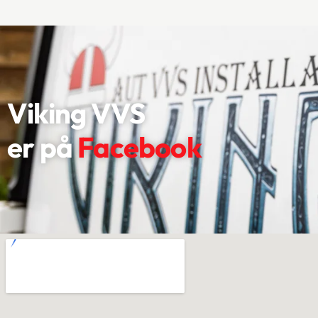
Viking VVS
er ​på
Facebook