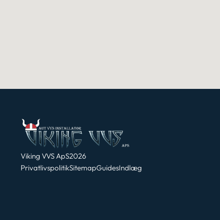
Viking VVS ApS
2026
Privatlivspolitik
Sitemap
Guides
Indlæg