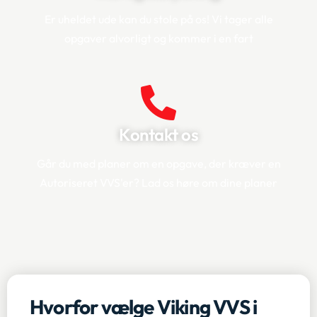
Er uheldet ude kan du stole på os! Vi tager alle
opgaver alvorligt og kommer i en fart
Kontakt os
Går du med planer om en opgave, der kræver en
Autoriseret VVS'er? Lad os høre om dine planer
Hvorfor vælge Viking VVS i