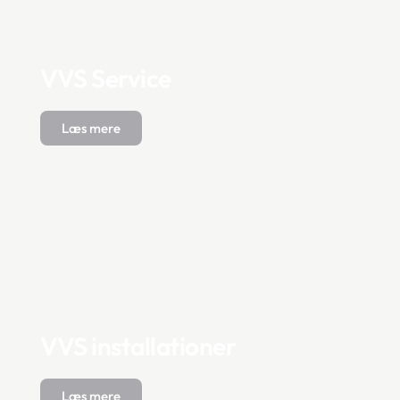
VVS Service
Læs mere
VVS installationer
Læs mere