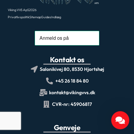
Viking VVS ApS
2026
Privatlivspolitik
Sitemap
Guides
Indlæg
Kontakt os
Salonikivej 80, 8530 Hjortshøj
+45 26 18 84 80
kontakt@vikingvvs.dk
CVR-nr: 45906817
Genveje