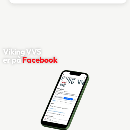
Viking VVS
er ​på
Facebook