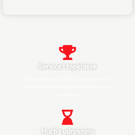
Service i topklasse
Når du vælger os til din VVS-opgave er du
garanteret kvalitetshåndværk og service i
topklasse
Hurtig udrykning