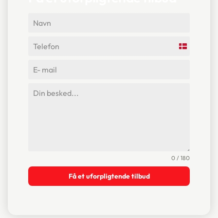
Denmark
+45
0 / 180
Få et uforpligtende tilbud