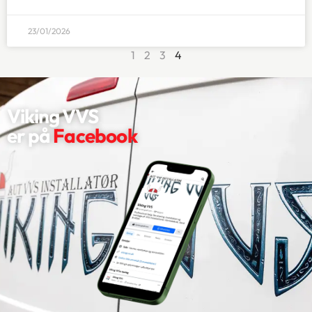
23/01/2026
1
2
3
4
Viking VVS
er ​på
Facebook