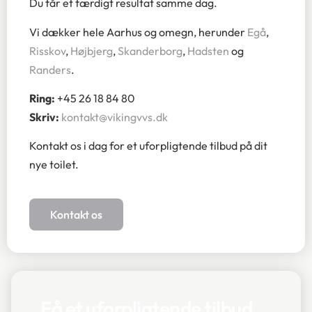
Du får et færdigt resultat samme dag.
Vi dækker hele Aarhus og omegn, herunder
Egå
,
Risskov
,
Højbjerg
,
Skanderborg
,
Hadsten
og
Randers
.
Ring:
+45 26 18 84 80
Skriv:
kontakt@vikingvvs.dk
Kontakt os i dag for et uforpligtende tilbud på dit
nye toilet.
Kontakt os
Få et uforpligtende tilbud