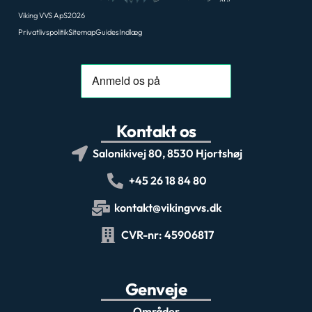
Viking VVS ApS
2026
Privatlivspolitik
Sitemap
Guides
Indlæg
Kontakt os
Salonikivej 80, 8530 Hjortshøj
+45 26 18 84 80
kontakt@vikingvvs.dk
CVR-nr: 45906817
Genveje
Områder