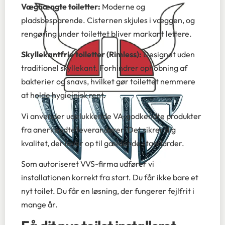
Væghængte toiletter:
Moderne og
pladsbesparende. Cisternen skjules i væggen, og
rengøring under toilettet bliver markant lettere.
Skyllekantfrie toiletter (Rimless):
Designet uden
traditionel skyllekant. Forhindrer ophobning af
bakterier og snavs, hvilket gør toilettet nemmere
at holde hygiejnisk rent.
Vi anvender udelukkende VA-godkendte produkter
fra anerkendte leverandører. Det sikrer dig
kvalitet, der lever op til gældende standarder.
Som autoriseret VVS-firma udfører vi
installationen korrekt fra start. Du får ikke bare et
nyt toilet. Du får en løsning, der fungerer fejlfrit i
mange år.