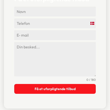
Denmark
+45
0 / 180
Få et uforpligtende tilbud