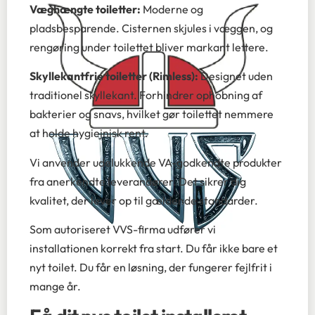
Væghængte toiletter:
Moderne og
pladsbesparende. Cisternen skjules i væggen, og
rengøring under toilettet bliver markant lettere.
Skyllekantfrie toiletter (Rimless):
Designet uden
traditionel skyllekant. Forhindrer ophobning af
bakterier og snavs, hvilket gør toilettet nemmere
at holde hygiejnisk rent.
Vi anvender udelukkende VA-godkendte produkter
fra anerkendte leverandører. Det sikrer dig
kvalitet, der lever op til gældende standarder.
Som autoriseret VVS-firma udfører vi
installationen korrekt fra start. Du får ikke bare et
nyt toilet. Du får en løsning, der fungerer fejlfrit i
mange år.