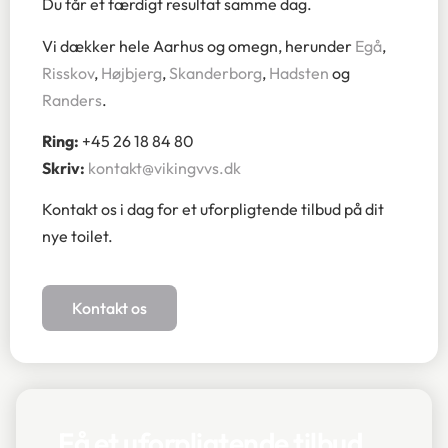
Du får et færdigt resultat samme dag.
Vi dækker hele Aarhus og omegn, herunder
Egå
,
Risskov
,
Højbjerg
,
Skanderborg
,
Hadsten
og
Randers
.
Ring:
+45 26 18 84 80
Skriv:
kontakt@vikingvvs.dk
Kontakt os i dag for et uforpligtende tilbud på dit
nye toilet.
Kontakt os
Få et uforpligtende tilbud