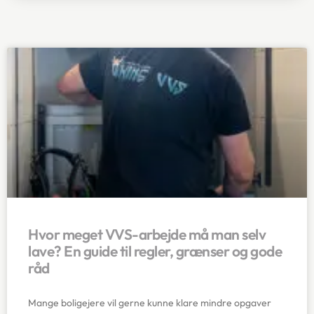
Hvor meget VVS-arbejde må man selv
lave? En guide til regler, grænser og gode
råd
Mange boligejere vil gerne kunne klare mindre opgaver