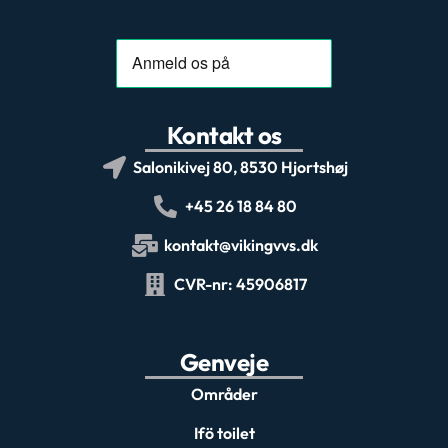
Kontakt os
Salonikivej 80, 8530 Hjortshøj
+45 26 18 84 80
kontakt@vikingvvs.dk
CVR-nr: 45906817
Genveje
Områder
Ifö toilet