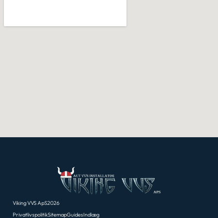
Viking VVS ApS
2026
Privatlivspolitik
Sitemap
Guides
Indlæg