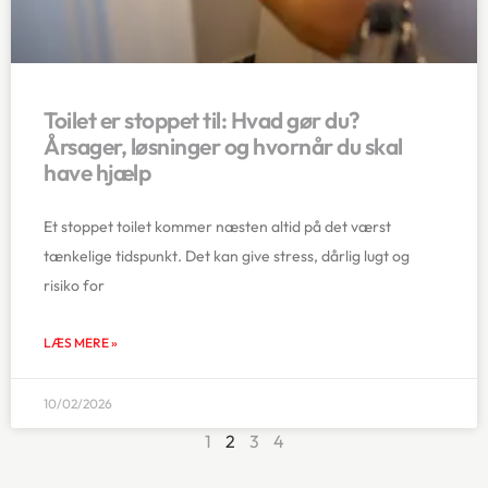
Toilet er stoppet til: Hvad gør du?
Årsager, løsninger og hvornår du skal
have hjælp
Et stoppet toilet kommer næsten altid på det værst
tænkelige tidspunkt. Det kan give stress, dårlig lugt og
risiko for
LÆS MERE »
10/02/2026
1
2
3
4